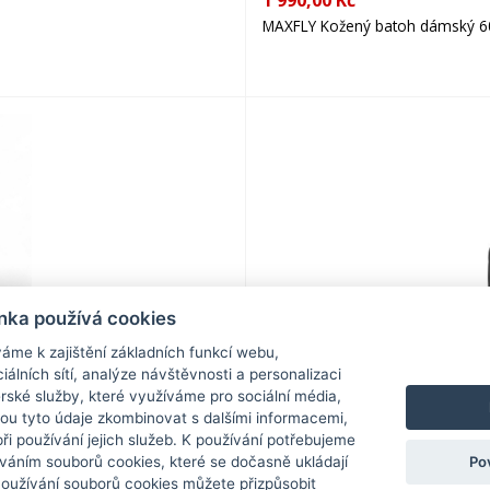
1 990,00 Kč
MAXFLY Kožený batoh dámský 60
nka používá cookies
440,00 Kč
áme k zajištění základních funkcí webu,
iálních sítí, analýze návštěvnosti a personalizaci
Reisenthel Skládací batoh Mini 
rské služby, které využíváme pro sociální média,
hou tyto údaje zkombinovat s dalšími informacemi,
 při používání jejich služeb. K používání potřebujeme
Po
váním souborů cookies, které se dočasně ukládají
Používání souborů cookies můžete přizpůsobit