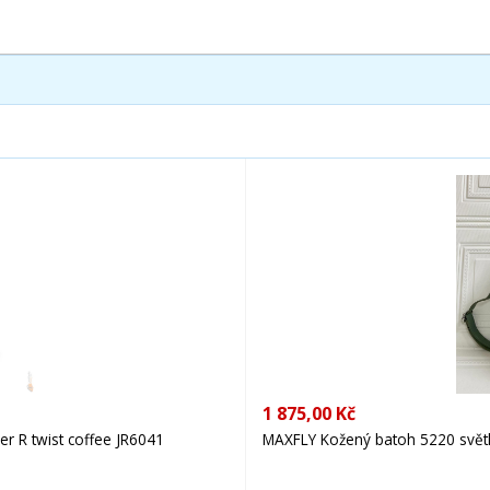
1 875,00 Kč
r R twist coffee JR6041
MAXFLY Kožený batoh 5220 světl