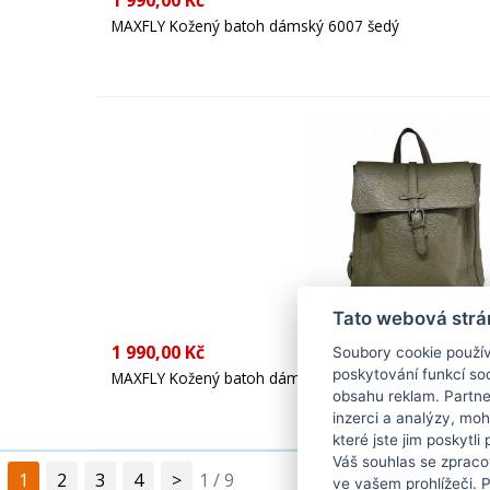
1 990,00 Kč
MAXFLY Kožený batoh dámský 6007 šedý
Tato webová strá
1 990,00 Kč
Soubory cookie použív
poskytování funkcí soc
MAXFLY Kožený batoh dámský 6007 zelený oliva
obsahu reklam. Partne
inzerci a analýzy, mo
které jste jim poskytli
Váš souhlas se zpraco
1
2
3
4
>
1 / 9
ve vašem prohlížeči. 