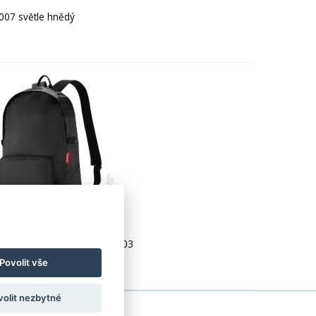
07 světle hnědý
Maxi rucksack black 12L AP7003
Povolit vše
volit nezbytné