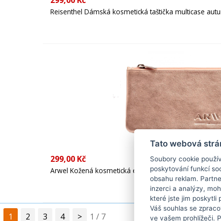
299,00 Kč
Reisenthel Dámská kosmetická taštička multicase au
Tato webová strá
299,00 Kč
Soubory cookie použív
poskytování funkcí soc
Arwel Kožená kosmetická etue 611-0023 Rose gold
obsahu reklam. Partne
inzerci a analýzy, mo
které jste jim poskytli
Váš souhlas se zpraco
1
2
3
4
>
1 / 7
ve vašem prohlížeči. 