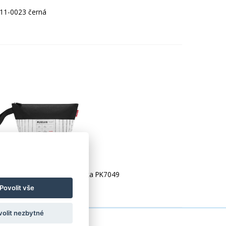
611-0023 černá
lack & white kosmetická taška PK7049
Povolit vše
volit nezbytné