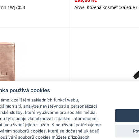
299,00 Kč
tumn 1WJ7053
Arwel Kožená kosmetická etue 
nka používá cookies
315,00 Kč
áme k zajištění základních funkcí webu,
iálních sítí, analýze návštěvnosti a personalizaci
Reisenthel # urban case tokyo b
rské služby, které využíváme pro sociální média,
hou tyto údaje zkombinovat s dalšími informacemi,
 při používání jejich služeb. K používání potřebujeme
Po
váním souborů cookies, které se dočasně ukládají
Používání souborů cookies můžete přizpůsobit