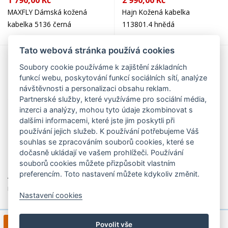
1 790,00 Kč
2 990,00 Kč
MAXFLY Dámská kožená
Hajn Kožená kabelka
kabelka 5136 černá
113801.4 hnědá
Tato webová stránka používá cookies
Soubory cookie používáme k zajištění základních
funkcí webu, poskytování funkcí sociálních sítí, analýze
návštěvnosti a personalizaci obsahu reklam.
Partnerské služby, které využíváme pro sociální média,
inzerci a analýzy, mohou tyto údaje zkombinovat s
dalšími informacemi, které jste jim poskytli při
používání jejich služeb. K používání potřebujeme Váš
souhlas se zpracováním souborů cookies, které se
dočasně ukládají ve vašem prohlížeči. Používání
2 990,00 Kč
489,00 Kč
souborů cookies můžete přizpůsobit vlastním
preferencím. Toto nastavení můžete kdykoliv změnit.
Arwel Kožená velká taška na
SEGALI Kožená kabelka -
notebook 212-2187 černá
psaníčko SG-A2 stříbrné
Nastavení cookies
1
2
3
4
>
1 / 12
Povolit vše