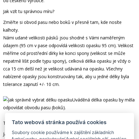
od českého výrobce.
Jak vzít tu správnou míru?
Změřte si obvod pasu nebo boků v přesně tam, kde nosíte
kalhoty.
Námi udané velikosti pásků jsou shodné s Vámi naměřeným
údajem (95 cm v pase odpovídá velikosti opasku 95 cm). Velikost
měříme od prostřední dírky ke konci spony (velikost se může
nepatrně lišit podle typu spony), celková délka opasku je vždy o
cca 15 cm delší než je velikost udávaná na opasku. Všechny
nabízené opasky jsou konstruovány tak, aby u jedné délky byla
tolerance zapnutí +/- 10 cm.
Uváděná délka opasku by měla
odpovídat obvodu pasu (boků).
Tato webová stránka používá cookies
Tato délka sahá ke třetí dírce opasku.
Soubory cookie používáme k zajištění základních
Jak zkrátit opasek?
funkcí webu, poskytování funkcí sociálních sítí, analýze