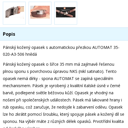
Popis
Pánský kožený opasek s automatickou přezkou AUTOMAT 35-
020-A3-506 hnědá
Pánský kožený opasek o šířce 35 mm má zajímavě řešenou
plnou sponu s povrchovou úpravou NKS (nikl satinato). Tento
opasek nemá dírky - spona AUTOMAT se zapíná speciálním
mechanismem. Pásek je vyrobený z kvalitní italské úsně v černé
barvě, podlepené světle béžovou kůží. Opasek je vhodný na
nošení při společenských událostech. Pásek má lakované hrany i
rub opasku, což zaručuje, že nedojde k zabarvení oděvu. Opasek
lze ho zkrátit pomocí šroubku, který spojuje pásek a kožený díl se
sponou. Na výběr máte z různých délek opasků. Prvotřídní kvalita